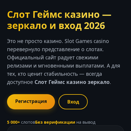
Слот Геймс казино —
зеркало и вход 2026
Это не просто казино. Slot Games casino
перевернуло представление о слотах.
Официальный сайт радует свежими
релизами и мгновенными выплатами. А для
тех, кто ценит стабильность — всегда
доступное
Слот Геймс казино зеркало
.
Регистрация
Вход
5 000+
слотов
Без верификации
на вывод