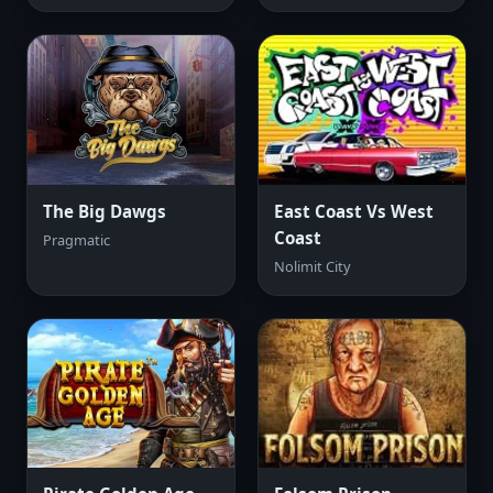
The Big Dawgs
East Coast Vs West
Coast
Pragmatic
Nolimit City